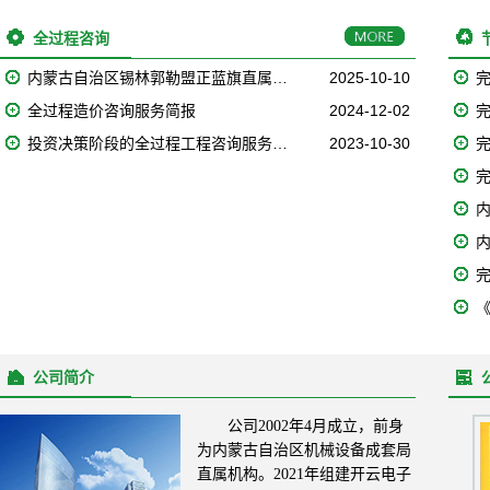
全过程咨询
内蒙古自治区锡林郭勒盟正蓝旗直属…
2025-10-10
全过程造价咨询服务简报
2024-12-02
投资决策阶段的全过程工程咨询服务…
2023-10-30
内
公司简介
公司2002年4月成立，前身
为内蒙古自治区机械设备成套局
直属机构。2021年组建开云电子